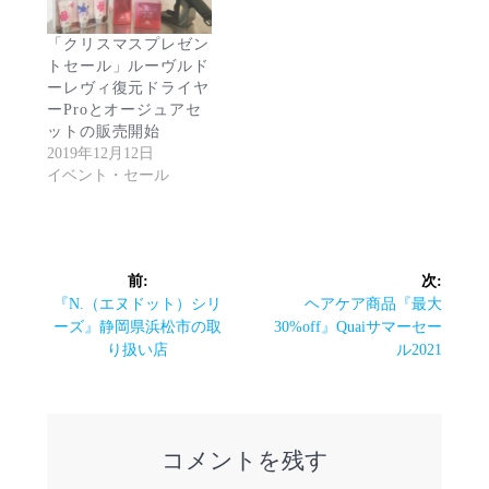
「クリスマスプレゼン
トセール」ルーヴルド
ーレヴィ復元ドライヤ
ーProとオージュアセ
ットの販売開始
2019年12月12日
イベント・セール
投
前:
次:
前
次
『N.（エヌドット）シリ
ヘアケア商品『最大
稿
の
の
ーズ』静岡県浜松市の取
30%off』Quaiサマーセー
投
投
り扱い店
ル2021
ナ
稿:
稿:
ビ
ゲ
コメントを残す