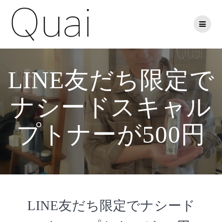
コ
ン
テ
ン
ツ
へ
ス
LINE友だち限定で
キ
ッ
ナシードスキャル
プ
プトナーが500円
LINE友だち限定でナシード